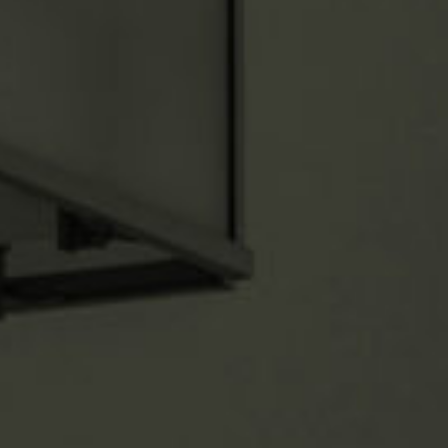
A Nancy, l’ancienne école de chimie se transforme en résidence
étudiants
soleil et verdure pour tous!
Inauguration de coeur village a lipsheim
MB Architectes
6a Rue des Combattants Africains
67100 Strasbourg
Tél. 03 88 84 07 67
ascendante.com
© 2020, Tous droits réservés |